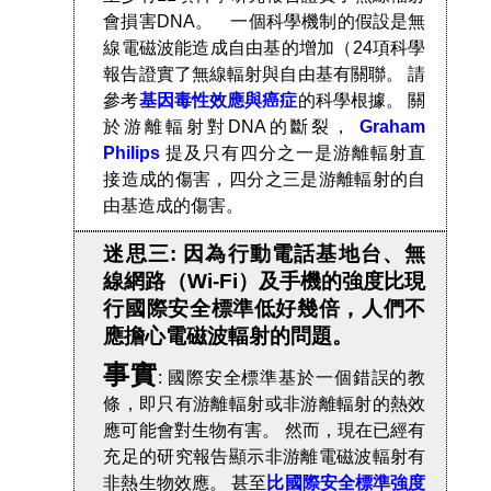
會損害DNA。 一個科學機制的假設是無
線電磁波能造成自由基的增加（24項科學
報告證實了無線輻射與自由基有關聯。 請
參考
基因毒性效應與癌症
的科學根據。 關
於游離輻射對DNA的斷裂，
Graham
Philips
提及只有四分之一是游離輻射直
接造成的傷害，四分之三是游離輻射的自
由基造成的傷害。
迷思三: 因為行動電話基地台、無
線網路（Wi-Fi）及手機的強度比現
行國際安全標準低好幾倍，人們不
應擔心電磁波輻射的問題。
事實
: 國際安全標準基於一個錯誤的教
條，即只有游離輻射或非游離輻射的熱效
應可能會對生物有害。 然而，現在已經有
充足的研究報告顯示非游離電磁波輻射有
非熱生物效應。 甚至
比國際安全標準強度