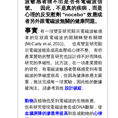
波敏感者猜不出是否有電磁波信
號。 因此，不是真的疾病，而是
心理的反安慰劑 "nocebo" 效應或
者另外跟電磁波無關的健康問題。
事實
: 有一項雙盲研究顯示電磁波敏感
者的症狀跟電磁波的開關轉變有關聯
(McCarty et al, 2011)。 也有雙盲研究顯
示電磁波能造成高血壓或心律不整。 有些
產業贊助的雙盲研究也設計得不好而降低
研究的準確性。比方說，在一項產業贊助
的研究，有電磁波敏感者聲稱感受到有電
磁波的準確度很高，但因為健康效應太嚴
重，無法完成每一項實驗，因此他的數據
被淘汰。 請參考其他
設計破綻
。
動物
及植物也受到電磁波的生物效應。
也有研究發現電磁波會造成DNA斷裂，使
血腦屏障的滲透率提高
和造成動物的
心律