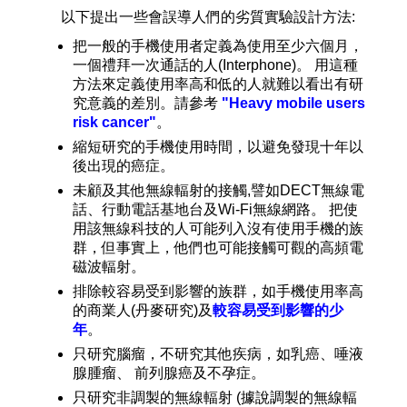
以下提出一些會誤導人們的劣質實驗設計方法:
把一般的手機使用者定義為使用至少六個月，
一個禮拜一次通話的人(Interphone)。 用這種
方法來定義使用率高和低的人就難以看出有研
究意義的差別。請參考
"Heavy mobile users
risk cancer"
。
縮短研究的手機使用時間，以避免發現十年以
後出現的癌症。
未顧及其他無線輻射的接觸,譬如DECT無線電
話、行動電話基地台及Wi-Fi無線網路。 把使
用該無線科技的人可能列入沒有使用手機的族
群，但事實上，他們也可能接觸可觀的高頻電
磁波輻射。
排除較容易受到影響的族群，如手機使用率高
的商業人(丹麥研究)及
較容易受到影響的少
年
。
只研究腦瘤，不研究其他疾病，如乳癌、唾液
腺腫瘤、 前列腺癌及不孕症。
只研究非調製的無線輻射 (據說調製的無線輻