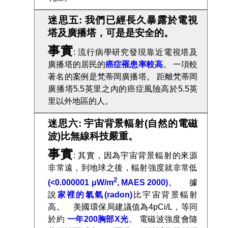
迷思五: 我們已經長久暴露於電視
塔及廣播塔，可是是安全的。
事實
: 流行病學研究發現靠近電視塔及
廣播塔的居民的
癌症罹患率較高
。 一項較
著名的案例是梵蒂岡廣播塔。 距離梵蒂岡
廣播塔5.5英里之內的癌症風險高於5.5英
里以外地區的人。
迷思六: 宇宙背景輻射(自然的電磁
波)比無線科技嚴重。
事實
: 其實，因為宇宙背景輻射的來源
非常遠，到地球之後，輻射強度就非常低
2
(<0.000001 μW/m
, MAES 2000)
。 據
說
家裡的氡氣(radon)
比宇宙背景輻射
高。 美國環保局建議值為4pCi/L，等同
於約
一年200胸部X光
。 電磁波強度會隨