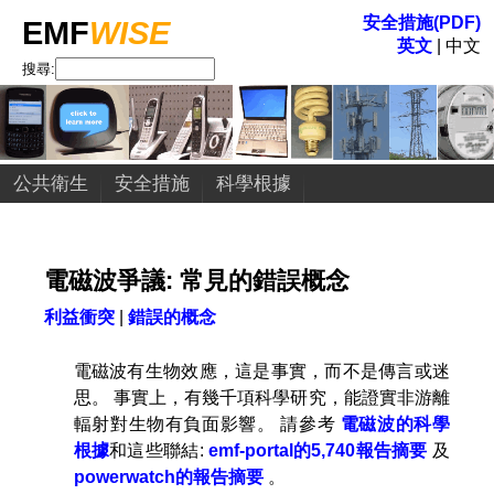
安全措施(PDF)
EMF
WISE
英文
| 中文
搜尋:
公共衛生
安全措施
科學根據
電磁波爭議: 常見的錯誤概念
利益衝突
|
錯誤的概念
電磁波有生物效應，這是事實，而不是傳言或迷
思。 事實上，有幾千項科學研究，能證實非游離
輻射對生物有負面影響。 請參考
電磁波的科學
根據
和這些聯結:
emf-portal的5,740報告摘要
及
powerwatch的報告摘要
。