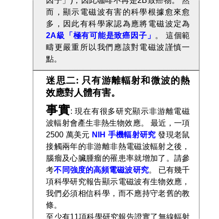
因子」)，因此咖啡不再是2B致癌物。 然
而，顯示電磁波有害的科學根據愈來愈
多，因此有科學家認為應將電磁波定為
2A級「極有可能是致癌因子」
。 這個範
疇更嚴重所以我們應該對電磁波謹慎一
點。
迷思二: 只有游離輻射和微波的熱
效應對人體有害。
事實
: 現在有很多研究顯示非游離電磁
波輻射會產生非熱生物效應。 最近，一項
2500 萬美元
NIH 手機輻射研究
發現老鼠
接觸兩年的非游離非熱電磁波輻射之後，
腦瘤及心臟腫瘤的罹患率就增加了。請參
考
不同強度的高頻電磁波研究
。 已有幾千
項科學研究報告顯示電磁波有生物效應，
我們必須相信科學，而不應持守老舊的教
條。
至少有11項科學研究報告證實了無線輻射