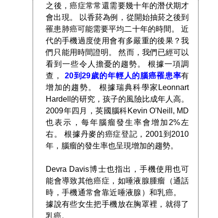
之後，癌症常常還需要幾十年的潛伏期才
會出現。 以香菸為例，從開始抽菸之後到
罹患肺癌可能需要平均二十年的時間。 近
代的手機過度使用會有多嚴重的後果？我
們只能用時間證明。 然而，我們已經可以
看到一些令人擔憂的趨勢。 根據一項調
查，
20到29歲的年輕人的腦癌罹患率
有
增加的趨勢。 根據瑞典科學家Leonnart
Hardell的研究，孩子的風險比成年人高。
2009年四月，英國腦科Kevin O'Neill, MD
也表示，每年腦瘤發生率會增加2%左
右。 根據丹麥的癌症登記，2001到2010
年，腦瘤的發生率也呈現增加的趨勢。
Devra Davis博士也指出，手機使用也可
能會導致其他癌症，如唾液腺腫瘤（通話
時，手機通常會靠近唾液腺）和乳癌。
據說有些女生把手機放在胸罩裡，就得了
乳癌。