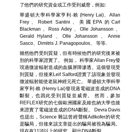
了他們的研究資金或工作受到威脅，例如:
華盛頓大學科學家亨利‧賴 (Henry Lai)、Allan
Frey、Robert Santini、美國EPA的Carl
Blackman 、Ross Adey 、Olle Johansson 、
Gerald Hyland 、Olle Johansson 、Annie
Sasco、Dimitris J. Panagopoulos、 等等.
雖然他們受到質疑，但有時候他們的研究後來被
別的科學家證實了。 例如， 科學家Allan Frey發
現過微波輻射造成的血腦屏障滲透。這個發現受
到質疑，但後來Leif Salford證實了該現象並發現
微波輻射能使老鼠神經元死亡。 華盛頓大學科學
家亨利‧賴 (Henry Lai)發現過電磁波造成的DNA
斷裂，也因此受到質疑並威脅。 然而，參加
REFLEX研究的七個歐洲國家及維也納大學也後
來證實了電磁波造成的DNA斷裂。 Devra Davis
也提出，Science 雜誌曾經聲稱Adlkofer的研究
是騙局，但後來該文章提出的騙局被視為騙局。
現在有11項以上的研究，顯出DNA斷裂。